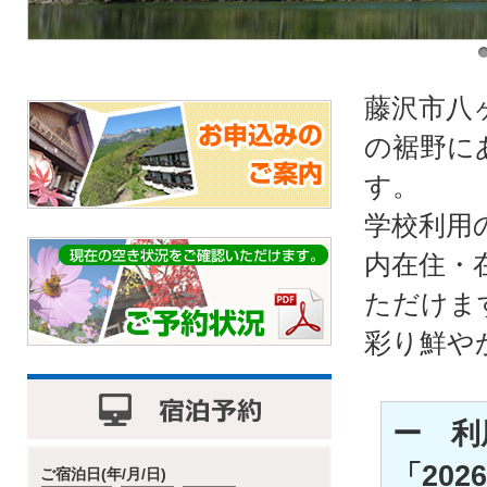
1
藤沢市八
の裾野に
す。
学校利用
内在住・
ただけま
彩り鮮や
ー 利
「20
ご宿泊日(年/月/日)