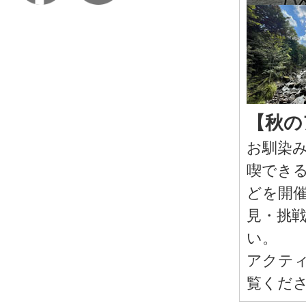
【秋の
お馴染
喫でき
どを開催
見・挑
い。
アクテ
覧くだ