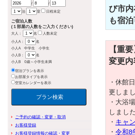
/
/
び市内
泊
室
日程未定
も宿泊
ご宿泊人数
(１部屋の人数をご入力ください)
大人：
名
人数未定
小人A：
名
【重要
小人A 中学生 小学生
小人B：
名
変更内
小人B 0歳～小学生未満
宿泊プランを表示
お部屋タイプを表示
・休館日
空室カレンダーを表示
更しま
・大浴場
しまし
ご予約の確認・変更・取消
・
キャ
お客様登録
・
令和8
お客様登録情報の確認・変更