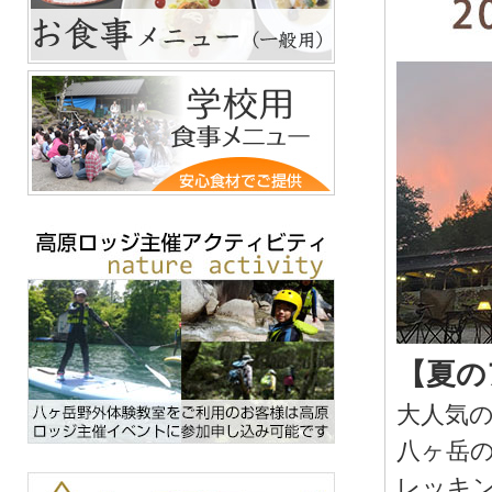
【夏の
大人気
八ヶ岳
レッキ